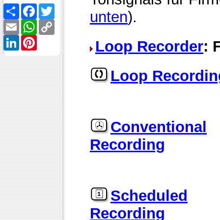
Share
Facebook
Twitter
unten
).
Email
WhatsApp
Copy
Link
LinkedIn
Pinterest
Loop Recorder
: 
Loop Recordin
Conventional
Recording
Scheduled
Recording