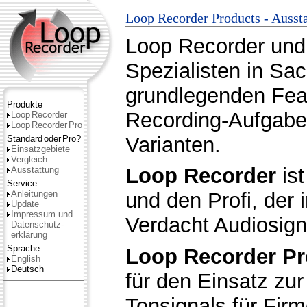
Loop Recorder Products - Ausst
Loop Recorder und
Spezialisten in Sa
grundlegenden Feat
Produkte
Recording-Aufgabe
Loop
Recorder
Loop
Recorder
Pro
Varianten.
Standard
oder
Pro?
Einsatzgebiete
Vergleich
Loop Recorder
ist
Ausstattung
Service
Anleitungen
und den Profi, der 
Update
Impressum und
Verdacht Audiosign
Datenschutz­
erklärung
Sprache
Loop Recorder Pr
English
Deutsch
für den Einsatz zu
Tonsignals für Firm