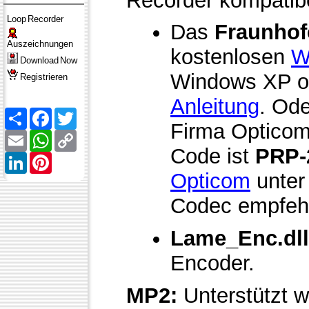
Recorder kompatibe
Loop
Recorder
Das
Fraunhof
Auszeichnungen
kostenlosen
W
Download
Now
Windows XP od
Registrieren
Anleitung
. Ode
Share
Facebook
Twitter
Firma Opticom
Email
WhatsApp
Copy
Link
Code ist
PRP-
LinkedIn
Pinterest
Opticom
unter
Codec empfehle
Lame_Enc.dll
Encoder.
MP2:
Unterstützt 