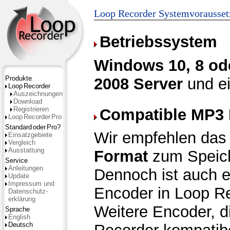
Loop Recorder Systemvorausse
Betriebssystem
Windows 10, 8 ode
Produkte
2008 Server
und e
Loop
Recorder
Auszeichnungen
Download
Registrieren
Compatible MP3
Loop
Recorder
Pro
Standard
oder
Pro?
Wir empfehlen da
Einsatzgebiete
Vergleich
Ausstattung
Format
zum Speich
Service
Anleitungen
Dennoch ist auch e
Update
Impressum und
Encoder in Loop Rec
Datenschutz­
erklärung
Weitere Encoder, d
Sprache
English
Deutsch